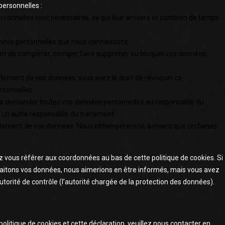
personnelles :
rsonnelles sont nécessaires, ce qui leur arrivera et combien de temps
onnées personnelles que nous connaissons.
ment de compléter, corriger, faire supprimer ou bloquer vos données
tement de vos données, vous avez le droit de révoquer ce
rsonnelles.
t de demander toutes vos données personnelles au responsable du
 à un autre responsable du traitement.
raitement de vos données. Nous obtempérerons, à moins que certaines
ez vous référer aux coordonnées au bas de cette politique de cookies. Si
raitons vos données, nous aimerions en être informés, mais vous avez
utorité de contrôle (l’autorité chargée de la protection des données).
litique de cookies et cette déclaration, veuillez nous contacter en