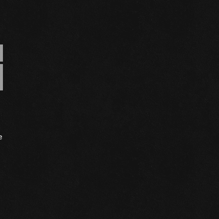
ting
e