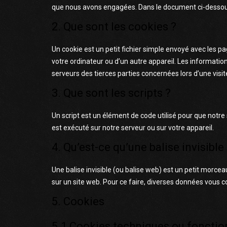
que nous avons engagées. Dans le document ci-dessous, 
2. Que sont les cookies ?
Un cookie est un petit fichier simple envoyé avec les pa
votre ordinateur ou d’un autre appareil. Les informati
serveurs des tierces parties concernées lors d’une visite
3. Que sont les scripts ?
Un script est un élément de code utilisé pour que notr
est exécuté sur notre serveur ou sur votre appareil.
4. Qu’est-ce qu’une balise invisible
Une balise invisible (ou balise web) est un petit morceau 
sur un site web. Pour ce faire, diverses données vous co
5. Cookies
5.1 Cookies techniques ou fonctio