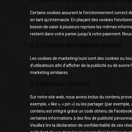
Certains cookies assurent le fonctionnement correct de
en tant qu’internaute. En plaçant des cookies fonctionnel
besoin de saisir à plusieurs reprises les mêmes informat
restent dans votre panier jusqu’à votre paiement. No
5.2 Cookies de marketing/suivi
Les cookies de marketing/suivi sont des cookies ou tout
d’utilisateurs afin d’afficher de la publicité ou de suivre
marketing similaires.
5.3 Réseaux sociaux
Sur notre site web, nous avons inclus du contenu pro
exemple, « like », « pin ») ou les partager (par exemp
contenu est intégré grâce un code obtenu de Facebook e
certaines informations à des fins de publicité personna
Veuillez lire la déclaration de confidentialité de ces r