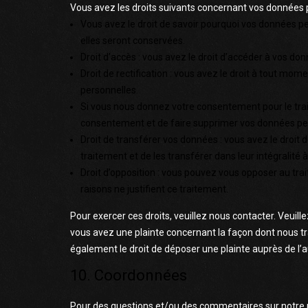
Vous avez les droits suivants concernant vos données 
Vous avez le droit de savoir pourquoi vos données pe
elles seront conservées.
Droit d’accès : vous avez le droit d’accéder à vos d
Droit de rectification : vous avez le droit à tout mo
personnelles.
Si vous nous donnez votre consentement pour le trai
consentement et de faire supprimer vos données pe
Droit de transférer vos données : vous avez le droi
traitement et de les transférer dans leur intégralité
Droit d’opposition : vous pouvez vous opposer au t
raisons ne justifient ce traitement.
Pour exercer ces droits, veuillez nous contacter. Veuill
vous avez une plainte concernant la façon dont nous t
également le droit de déposer une plainte auprès de l’a
10. Coordonnées
Pour des questions et/ou des commentaires sur notre po