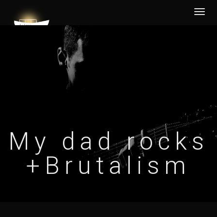
Desp
nave
My dad rocks
+Brutalism