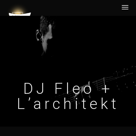
Desp
nave
DJ Fleo +
L’architekt